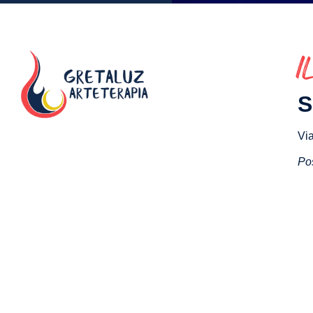
I
S
Via
Pos