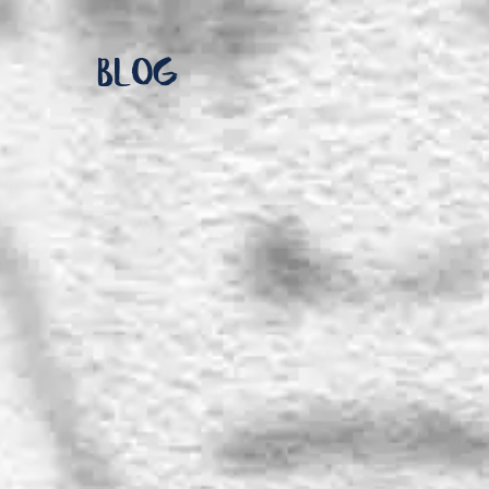
B
L
O
G