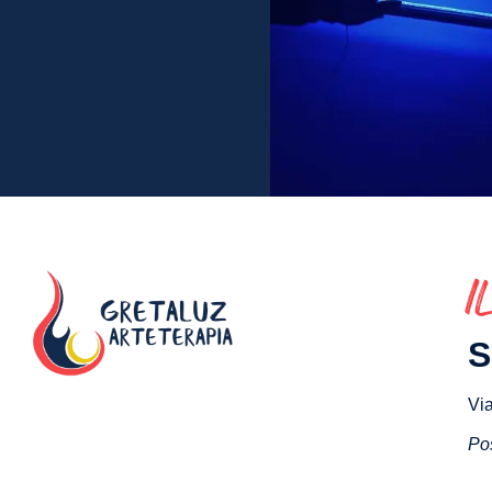
I
S
Via
Pos