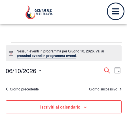
Nessun eventi in programma per Giugno 10, 2026. Vai ai
Notice
prossimi eventi in programma eventi
.
06/10/2026
Event
Ev
Cerca
Giorn
Seleziona
Vi
Ricer
la
data.
Na
Giorno precedente
Giorno successivo
e
viste
Iscriviti al calendario
Navig