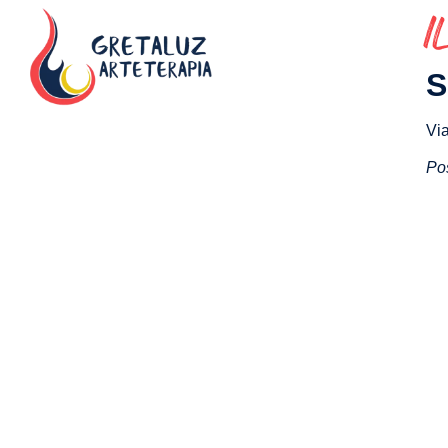
I
S
Via
Pos