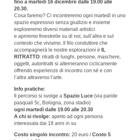
fino a martedì 16 dicembre dalle 19.00 alle
20.30.
Cosa faremo? Ci incontreremo ogni martedì in uno
spazio espressivo senza giudizio e insieme
esploreremo diversi materiali artistici
e apriremo finestrelle su di noi, sull’altrǝ e sul
contesto che viviamo. Il filo conduttore che
accompagnerà le nostre esplorazioni è
IL
RITRATTO
: ritratti di luoghi, persone, maschere,
oggetti, autoritratti si alterneranno ciclicamente
offrendo esperienze di incontro con sé e con
l’altrǝ attraverso l’arte.
Info pratiche:
Il percorso si svolge a
Spazio Luce
(via paride
pasquali 5c, Bologna, zona stadio)
ogni martedì dalle 19.00 alle 20.30
A chi si rivolge:
aperto ad ogni persona
interessata dai 18 anni in su
Costo singolo incontro:
20 euro /
Costo 5