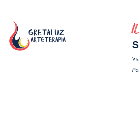
I
S
Via
Pos