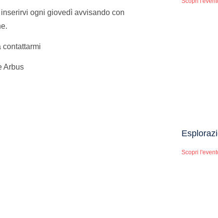
Scopri l'event
e inserirvi ogni giovedì avvisando con
ne.
a contattarmi
e Arbus
Esplorazi
Scopri l'event