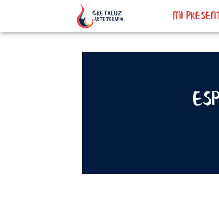
Mi presen
Es