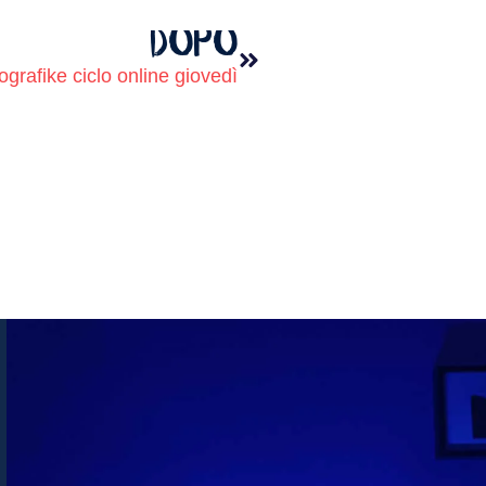
DOPO
ografike ciclo online giovedì