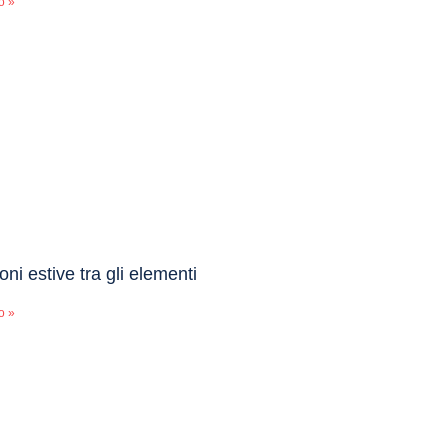
o »
oni estive tra gli elementi
o »