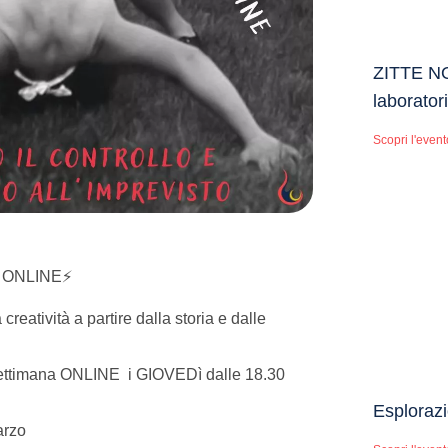
ZITTE N
laborator
Scopri l'event
ONLINE⚡️
reatività a partire dalla storia e dalle
a settimana ONLINE i GIOVEDì dalle 18.30
Esplorazi
arzo