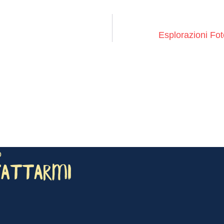
Esplorazioni Fot
o
TATTARMI